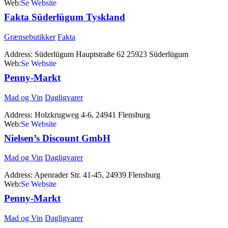
Web:
http://www.fakta.eu
Fakta Süderlügum Tyskland
Grænsebutikker
Fakta
Address:
Süderlügum Hauptstraße 62 25923 Süderlügum
Web:
http://www.fakta.eu
Penny-Markt
Mad og Vin
Dagligvarer
Address:
Holzkrugweg 4-6, 24941 Flensburg
Web:
http://www.penny.de
Nielsen’s Discount GmbH
Mad og Vin
Dagligvarer
Address:
Apenrader Str. 41-45, 24939 Flensburg
Web:
www.nielsensdiscount.de
Penny-Markt
Mad og Vin
Dagligvarer