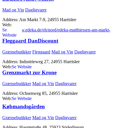
Mad og Vin
Dagligvarer
Address:
Am Markt 7-9, 24955 Harrislee
Web:
https://www.edeka.de/eh/nord/edeka-matthiessen-am-markt-
9/index.jsp
Fleggaard DanDiscount
Grænsebutikker
Fleggaard
Mad og Vin
Dagligvarer
Address:
Industrieweg 27, 24955 Harrislee
Web:
http://fleggaard.dk/
Grenzmarkt zur Krone
Grænsebutikker
Mad og Vin
Dagligvarer
Address:
Ochsenweg 85, 24955 Harrislee
Web:
http://www.zurkrone.dk
Købmandsgården
Grænsebutikker
Mad og Vin
Dagligvarer
Address:
Hauptstraße 48, 25923 Süderlügum