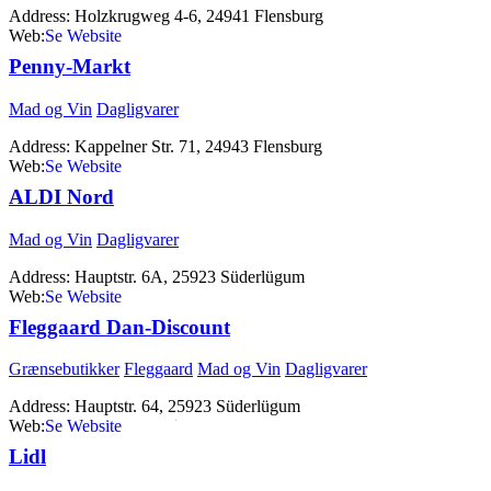
Address:
Holzkrugweg 4-6, 24941 Flensburg
Web:
http://www.penny.de
Penny-Markt
Mad og Vin
Dagligvarer
Address:
Kappelner Str. 71, 24943 Flensburg
Web:
http://www.penny.de
ALDI Nord
Mad og Vin
Dagligvarer
Address:
Hauptstr. 6A, 25923 Süderlügum
Web:
http://www.aldi-nord.de
Fleggaard Dan-Discount
Grænsebutikker
Fleggaard
Mad og Vin
Dagligvarer
Address:
Hauptstr. 64, 25923 Süderlügum
Web:
http://fleggaard.dk/
Lidl