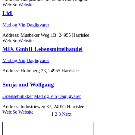
Web:
https://kobmandsgaarden.dk
Lidl
Mad og Vin
Dagligvarer
Address:
Musbeker Weg 1B, 24955 Harrislee
Web:
http://www.lidl.de
MIX GmbH Lebensmittelhandel
Mad og Vin
Dagligvarer
Address:
Holmberg 23, 24955 Harrislee
Sonja und Wolfgang
Grænsebutikker
Mad og Vin
Dagligvarer
Address:
Industrieweg 37, 24955 Harrislee
Web:
http://www.sowo.dk
1
2
3
Next
→