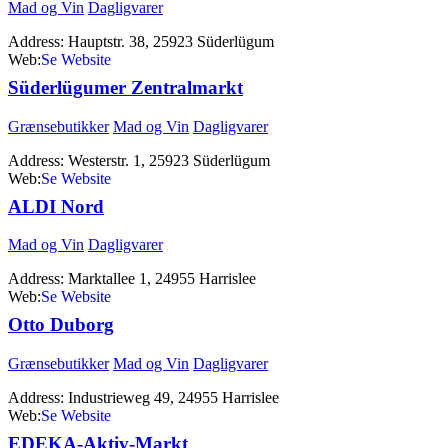
Mad og Vin
Dagligvarer
Address:
Hauptstr. 38, 25923 Süderlügum
Web:
http://www.lidl.de
Süderlügumer Zentralmarkt
Grænsebutikker
Mad og Vin
Dagligvarer
Address:
Westerstr. 1, 25923 Süderlügum
Web:
http://www.zentralmarkt.dk
ALDI Nord
Mad og Vin
Dagligvarer
Address:
Marktallee 1, 24955 Harrislee
Web:
http://www.aldi-nord.de
Otto Duborg
Grænsebutikker
Mad og Vin
Dagligvarer
Address:
Industrieweg 49, 24955 Harrislee
Web:
http://www.otto-duborg.dk
EDEKA-Aktiv-Markt