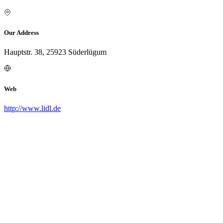
Our Address
Hauptstr. 38, 25923 Süderlügum
Web
http://www.lidl.de