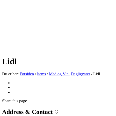
Lidl
Du er her:
Forsiden
/
Items
/
Mad og Vin
,
Dagligvarer
/
Lidl
Share
this page
Address & Contact