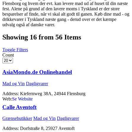
Flensborg og hvem der evt. kan levere mad ud af huset til din næste
fest. Alene på grund af den lavere moms i Tyskland er der store
besparelser af finde, når vi skal alt godt til ganen. Køb dine mad - og
drikkevarer i Tyskland næste gang - derud over er det kæmpe
udvalg også af danske varer.
Showing 16 from 56 Items
Toggle Filters
Count
AsiaMondo.de Onlinehandel
Mad og Vin
Dagligvarer
Address:
Kiefernweg 38A, 24944 Flensburg
Web:
http://www.asiamondo.de
Calle Aventoft
Grænsebutikker
Mad og Vin
Dagligvarer
Address:
Dorfstraße 8, 25927 Aventoft