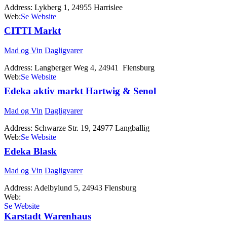
Address:
Lykberg 1, 24955 Harrislee
Web:
http://www.calle.dk
CITTI Markt
Mad og Vin
Dagligvarer
Address:
Langberger Weg 4, 24941 Flensburg
Web:
http://www.cittimarkt.de
Edeka aktiv markt Hartwig & Senol
Mad og Vin
Dagligvarer
Address:
Schwarze Str. 19, 24977 Langballig
Web:
http://www.edeka.de
Edeka Blask
Mad og Vin
Dagligvarer
Address:
Adelbylund 5, 24943 Flensburg
Web:
http://www.edeka.de/NORD/EH/neukauf_Jungjohann_Flensburg_1
Karstadt Warenhaus