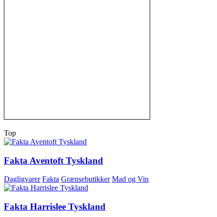
Top
Fakta Aventoft Tyskland
Dagligvarer
Fakta
Grænsebutikker
Mad og Vin
Fakta Harrislee Tyskland