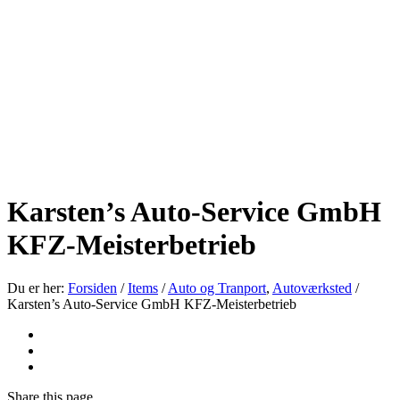
Karsten’s Auto-Service GmbH
KFZ-Meisterbetrieb
Du er her:
Forsiden
/
Items
/
Auto og Tranport
,
Autoværksted
/
Karsten’s Auto-Service GmbH KFZ-Meisterbetrieb
Share
this page